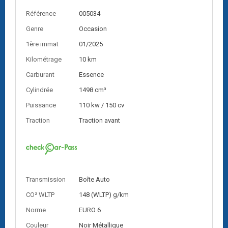
Référence
005034
Genre
Occasion
1ère immat
01/2025
Kilométrage
10 km
Carburant
Essence
Cylindrée
1498 cm³
Puissance
110 kw / 150 cv
Traction
Traction avant
Transmission
Boîte Auto
CO² WLTP
148 (WLTP) g/km
Norme
EURO 6
Couleur
Noir Métallique