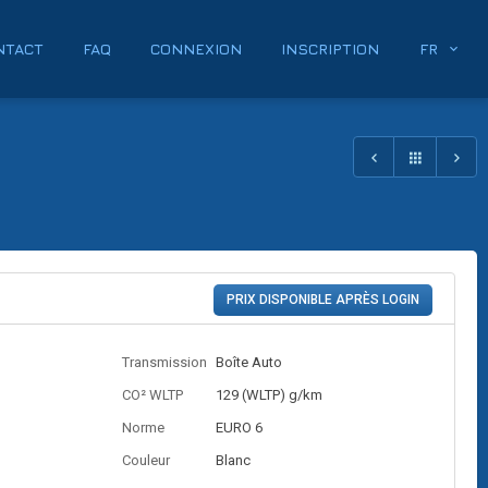
NTACT
FAQ
CONNEXION
INSCRIPTION
FR
PRIX DISPONIBLE APRÈS LOGIN
Transmission
Boîte Auto
CO² WLTP
129 (WLTP) g/km
Norme
EURO 6
Couleur
Blanc