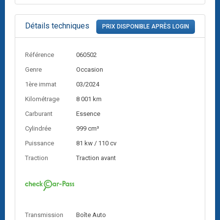
Détails techniques
PRIX DISPONIBLE APRÈS LOGIN
Référence
060502
Genre
Occasion
1ère immat
03/2024
Kilométrage
8 001 km
Carburant
Essence
Cylindrée
999 cm³
Puissance
81 kw / 110 cv
Traction
Traction avant
Transmission
Boîte Auto